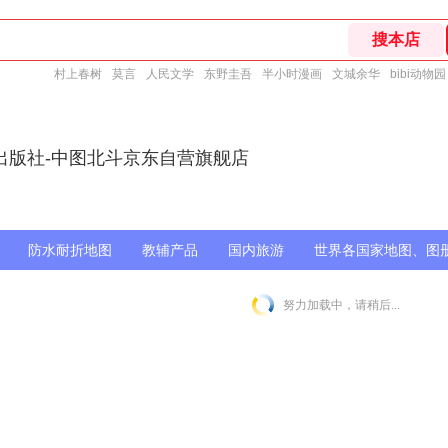
村上春树
莫言
人民文学
东野圭吾
半小时漫画
文城余华
bibi动物园
出版社-中图北斗京东自营旗舰店
防水耐折地图
教辅产品
国内旅游
世界各国家地图、图
努力加载中，请稍后...